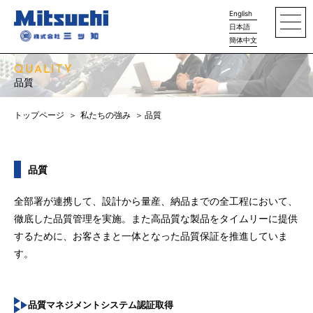
English
日本語
簡体中文
QUALITY
品質
トップページ
私たちの強み
品質
品質
全部署が連携して、設計から量産、納品までの全工程において、
徹底した品質管理を実施。また高品質な製品をタイムリーに提供
するために、お客さまと一体となった品質保証を推進していま
す。
品質マネジメントシステム認証取得